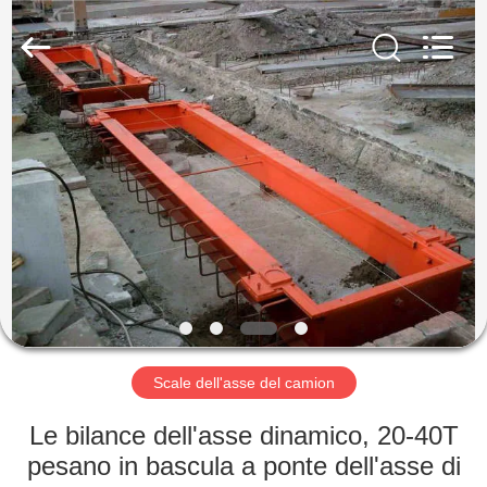
-
2025
SMARTWEIGH
INSTRUMENT
CO.,LTD.
All
Rights
Reserved.
CASA
PRODOTTI
CIRCA
NOI
GIRO
DELLA
Scale dell'asse del camion
FABBRICA
Le bilance dell'asse dinamico, 20-40T
pesano in bascula a ponte dell'asse di