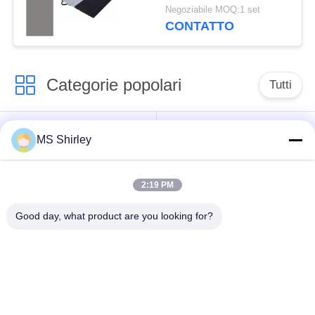
portatile senza fili del
Negoziabile MOQ:1 set
camion dell'asse
CONTATTO
800x430x30mm
Categorie popolari
Tutti
bascula a ponte
bascula a ponte della
MS Shirley
resistente
bascula
2:19 PM
bascula a ponte
bilance del pavimento
portatile
industriale
Good day, what product are you looking for?
Pese a bilico del
Scale dell'asse del
banco
camion
Veicolo che pesa i
scala d'attaccatura