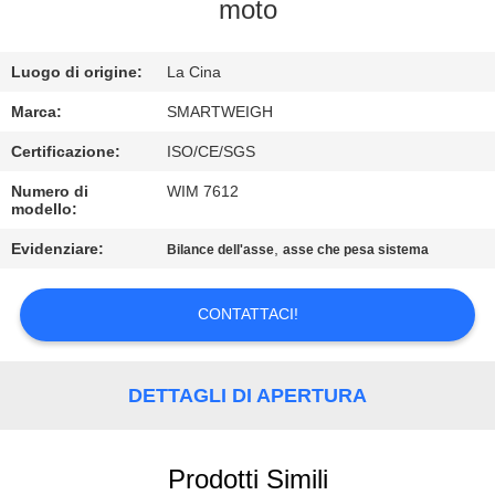
CONTROLLO
moto
DI
Luogo di origine:
La Cina
QUALITÀ
Marca:
SMARTWEIGH
CONTATTICI
Certificazione:
ISO/CE/SGS
Numero di
WIM 7612
modello:
RICHIEDA
UNA
Evidenziare:
,
Bilance dell'asse
asse che pesa sistema
CITAZIONE
CONTATTACI!
MAPPA
DEL
DETTAGLI DI APERTURA
SITO
Prodotti Simili