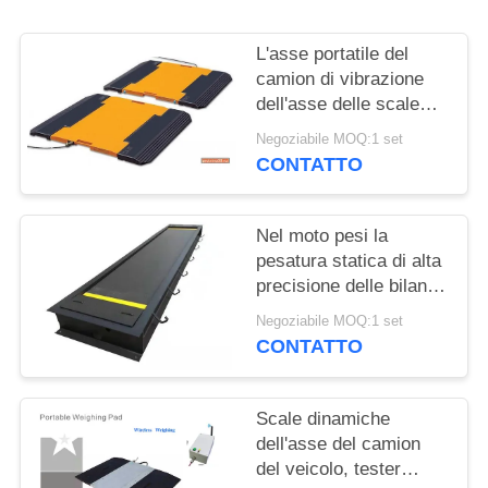
PRIVACY
POLICY
L'asse portatile del
camion di vibrazione
dell'asse delle scale
della ruota della
Negoziabile MOQ:1 set
piattaforma resistente
CONTATTO
del caricatore pesa le
scale
Nel moto pesi la
pesatura statica di alta
precisione delle bilance
dell'asse del ponte
Negoziabile MOQ:1 set
CONTATTO
Scale dinamiche
dell'asse del camion
del veicolo, tester